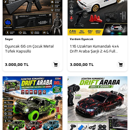
Sayer
Vardem Oyuncak
Oyuncak 66 cm Çocuk Metal
1:16 Uzaktan Kumandalı 4x4
Tüfek Kapsüllü
Drift Araba Şarjlı 2.4G Full
Fonksiyon 30 Km/H Retro RC
Araba
3.000,00
TL
3.000,00
TL