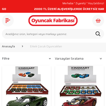
Merhaba “
Ziyaretçi
” Hoş Geldiniz!
2000 TL ÜZERİ ALIŞVERİŞLERDE ÜCRETSİZ KARGO
Anasayfa
Erkek Çocuk Oyuncakları
Filtre