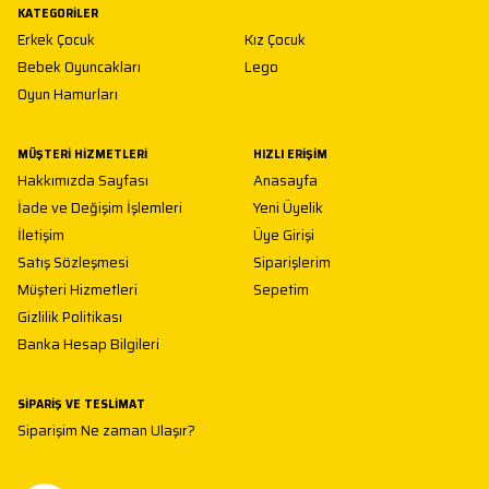
KATEGORILER
Erkek Çocuk
Kız Çocuk
Bebek Oyuncakları
Lego
Oyun Hamurları
MÜŞTERI HIZMETLERI
HIZLI ERIŞIM
Hakkımızda Sayfası
Anasayfa
İade ve Değişim İşlemleri
Yeni Üyelik
İletişim
Üye Girişi
Satış Sözleşmesi
Siparişlerim
Müşteri Hizmetleri
Sepetim
Gizlilik Politikası
Banka Hesap Bilgileri
SIPARIŞ VE TESLIMAT
Siparişim Ne zaman Ulaşır?