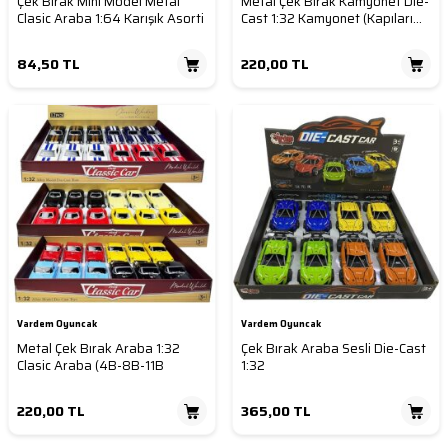
Çek Bırak Mini Model Metal
Metal Çek Bırak Kamyonet Die-
Clasic Araba 1:64 Karışık Asorti
Cast 1:32 Kamyonet (Kapıları
Açılır)
84,50
TL
220,00
TL
Vardem Oyuncak
Vardem Oyuncak
Metal Çek Bırak Araba 1:32
Çek Bırak Araba Sesli Die-Cast
Clasic Araba (4B-8B-11B
1:32
220,00
TL
365,00
TL