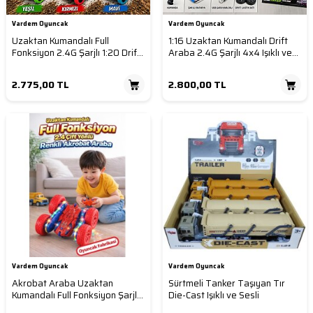
Vardem Oyuncak
Vardem Oyuncak
Uzaktan Kumandalı Full
1:16 Uzaktan Kumandalı Drift
Fonksiyon 2.4G Şarjlı 1:20 Drift
Araba 2.4G Şarjlı 4x4 Işıklı ve
Araba (Course)
Buharlı RC Araba
2.775,00
TL
2.800,00
TL
Vardem Oyuncak
Vardem Oyuncak
Akrobat Araba Uzaktan
Sürtmeli Tanker Taşıyan Tır
Kumandalı Full Fonksiyon Şarjlı
Die-Cast Işıklı ve Sesli
Işıklı (16 Cm) 2.4 GHz Çift Yönlü