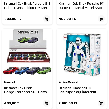
Kinsmart Çek Bırak Porsche 911
Kinsmart Çek Bırak Porsche 911
Rallye Livery Edition 1:36 Metal
Rallye 1:38 Metal Model Araba
Model Araba Die Cast Oyuncak
Die Cast Oyuncak
400,00
TL
400,00
TL
Kinsmart
Vardem Oyuncak
Kinsmart Çek Bırak 2023
Uzaktan Kumandalı Full
Dodge Challenger SRT Demon
Fonksiyon Şarjlı İnteraktif
170 1:38 Metal Model Araba
Hareketli Dans Eden Robot
Die Cast Oyuncak
Oyuncak Sesli Işıklı
400,00
TL
2.100,00
TL
Programlanabilir 6 Yaş+