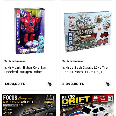
Vardem Oyuncak
Vardem Oyuncak
Işıklı Müzikli Buhar Çıkartan
Işıklı ve Sesli Classic Lüks Tren
Hareketli Yürüyen Robot
Seti 19 Parça 93 Cm Raylı
Oyuncak Pilli 3 Yaş+
Oyuncak Tren Pilli Lokomotif 3
Yaş+
1.500,00
TL
2.040,00
TL