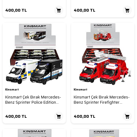
Metal Model Araba Die Cast
Edition) 1:36 Metal Model
Oyuncak
Araba Die Cast Oyuncak
400,00
TL
400,00
TL
Kinsmart
Kinsmart
Kinsmart Çek Bırak Mercedes-
Kinsmart Çek Bırak Mercedes-
Benz Sprinter Police Edition
Benz Sprinter Firefighter
1:48 Metal Model Araba Die
Edition 1:48 Metal Model
Cast Oyuncak
İtfaiye Aracı Die Cast Oyuncak
400,00
TL
400,00
TL