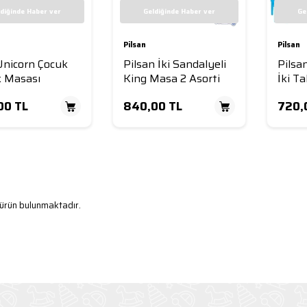
diğinde Haber ver
Geldiğinde Haber ver
Ge
Pilsan
Pilsan
Unicorn Çocuk
Pilsan İki Sandalyeli
Pilsa
k Masası
King Masa 2 Asorti
İki T
00
TL
840,00
TL
720,
ürün bulunmaktadır.