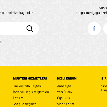
SOSY
-bültenimize kayıt olun.
Sosyal medyaya özel 
um.
MÜŞTERI HIZMETLERI
HIZLI ERIŞIM
SIP
Hakkımızda Sayfası
Anasayfa
Sip
Ulaş
İade ve Değişim İşlemleri
Yeni Üyelik
İletişim
Üye Girişi
Satış Sözleşmesi
Siparişlerim