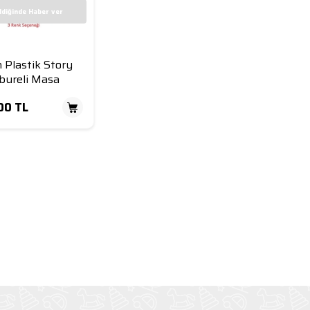
ldiğinde Haber ver
n Plastik Story
abureli Masa
00
TL