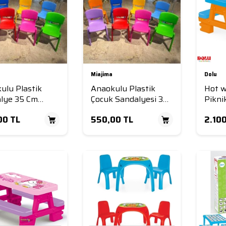
Miajima
Dolu
ulu Plastik
Anaokulu Plastik
Hot w
lye 35 Cm
Çocuk Sandalyesi 30
Pikni
klı Hafif ve
Cm
2308
00
TL
550,00
TL
2.10
i Çocuk
lyesi