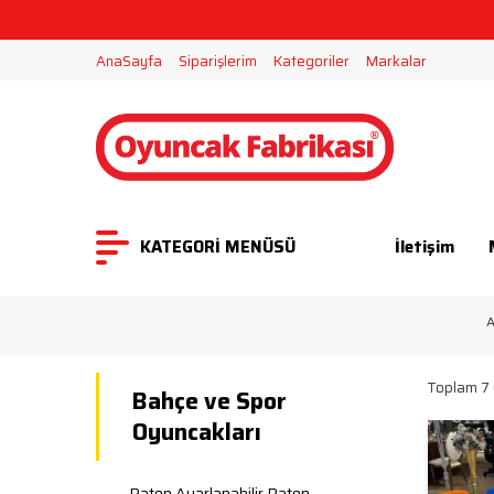
2000 TL ÜZERİ ALIŞVERİŞLERD
AnaSayfa
Siparişlerim
Kategoriler
Markalar
KATEGORİ MENÜSÜ
İletişim
A
Toplam 7 
Bahçe ve Spor
Oyuncakları
Paten Ayarlanabilir Paten