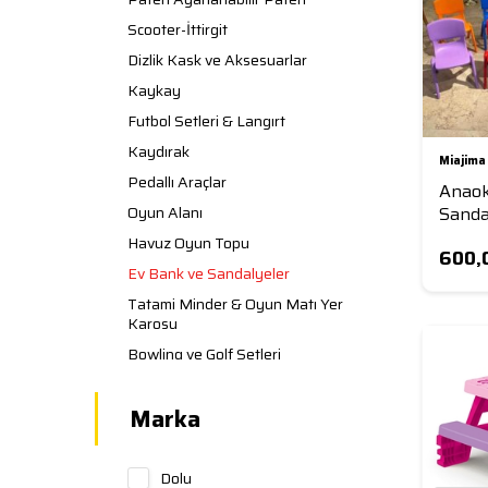
Scooter-İttirgit
Dizlik Kask ve Aksesuarlar
Kaykay
Futbol Setleri & Langırt
Kaydırak
Miajima
Pedallı Araçlar
Anaok
Oyun Alanı
Sanda
Dayanı
Havuz Oyun Topu
600,
Renkl
Ev Bank ve Sandalyeler
Sanda
Tatami Minder & Oyun Matı Yer
Karosu
Bowling ve Golf Setleri
Salıncak
Marka
Top Çeşitleri
Basket Potaları
Çitler
Dolu