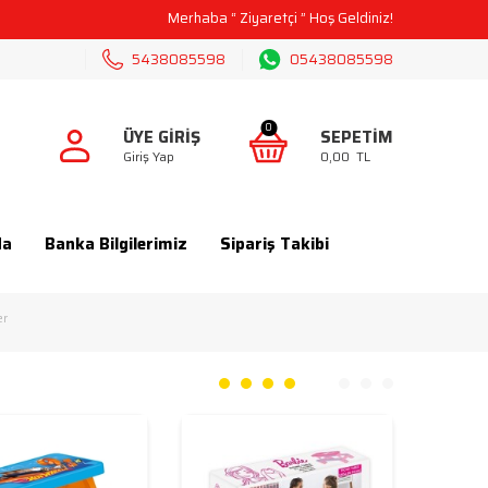
Z KARGO
Merhaba “
Ziyaretçi
” Hoş Geldiniz!
5438085598
05438085598
0
ÜYE GIRIŞ
SEPETIM
Giriş Yap
0,00
TL
da
Banka Bilgilerimiz
Sipariş Takibi
er