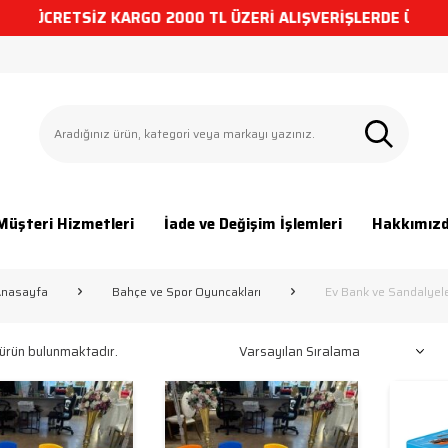
E ÜCRETSİZ KARGO
2000 TL ÜZERİ ALIŞVERİŞLERDE ÜCRETSİ
Müşteri Hizmetleri
İade ve Değişim İşlemleri
Hakkımız
nasayfa
Bahçe ve Spor Oyuncakları
Ev Bank ve Sandalyel
ürün bulunmaktadır.