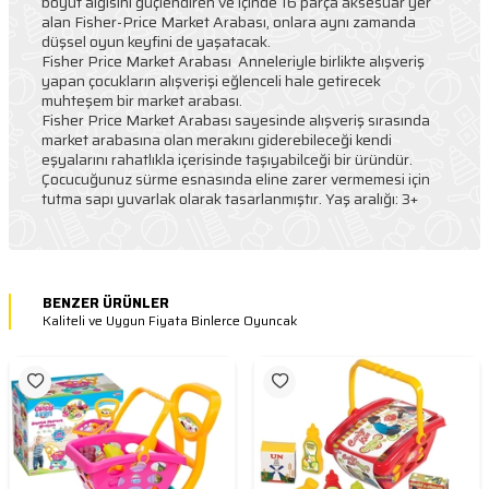
boyut algısını güçlendiren ve içinde 16 parça aksesuar yer
alan Fisher-Price Market Arabası, onlara aynı zamanda
düşsel oyun keyfini de yaşatacak.
Fisher Price Market Arabası Anneleriyle birlikte alışveriş
yapan çocukların alışverişi eğlenceli hale getirecek
muhteşem bir market arabası.
Fisher Price Market Arabası sayesinde alışveriş sırasında
market arabasına olan merakını giderebileceği kendi
eşyalarını rahatlıkla içerisinde taşıyabilceği bir üründür.
Çocucuğunuz sürme esnasında eline zarer vermemesi için
tutma sapı yuvarlak olarak tasarlanmıştır. Yaş aralığı: 3+
BENZER ÜRÜNLER
Kaliteli ve Uygun Fiyata Binlerce Oyuncak