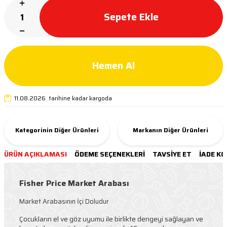
Sepete Ekle
Hemen Al
11.08.2026 tarihine kadar kargoda
Kategorinin Diğer Ürünleri
Markanın Diğer Ürünleri
ÜRÜN AÇIKLAMASI
ÖDEME SEÇENEKLERI
TAVSIYE ET
İADE KO
Fisher Price Market Arabası
Market Arabasının İçi Doludur
Çocukların el ve göz uyumu ile birlikte dengeyi sağlayan ve