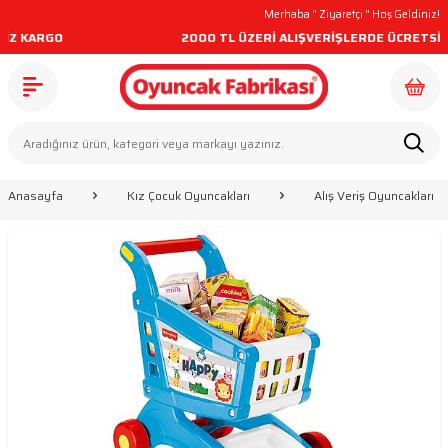
Merhaba “
Ziyaretçi
” Hoş Geldiniz!
 KARGO
2000 TL ÜZERİ ALIŞVERİŞLERDE ÜCRETSİZ K
Anasayfa
Kız Çocuk Oyuncakları
Alış Veriş Oyuncakları