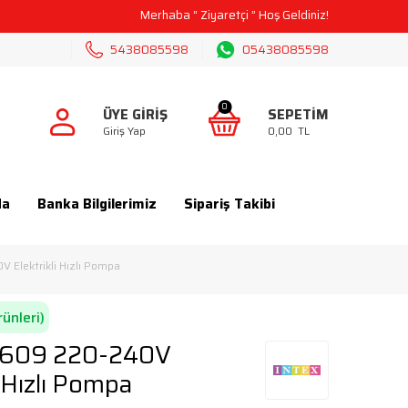
GO
Merhaba “
Ziyaretçi
” Hoş Geldiniz!
5438085598
05438085598
0
ÜYE GIRIŞ
SEPETIM
Giriş Yap
0,00
TL
da
Banka Bilgilerimiz
Sipariş Takibi
 Elektrikli Hızlı Pompa
rünleri)
8609 220-240V
i Hızlı Pompa