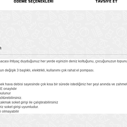
ÖDEME SEÇENEKLERI
TAVSIYE ET
a
sacası ihtiyaç duyduğunuz her yerde eşinizin deniz koltuğunu, çocuğunuzun topunu, 
 değişik 3 başlıklı, elektrikli, kullanımı çok rahat el pompası.
k hava debisi sayesinde çok kısa bir sürede istediğiniz her şeyi anında ve zahmetsi
CE onaylıdır
bulunur
ötürebilirsiniz.
ak soket girişi ile çalıştırabilirsiniz
iz soket girişi uyumludur.
li olmayabilir