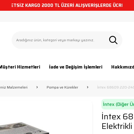
ETSİZ KARGO
2000 TL ÜZERİ ALIŞVERİŞLERDE ÜCRETSİZ KAR
Müşteri Hizmetleri
İade ve Değişim İşlemleri
Hakkımız
niz Malzemeleri
Pompa ve Kürekler
İntex 68609 220-240V
İntex (Diğer Ü
İntex 6
Elektrikl