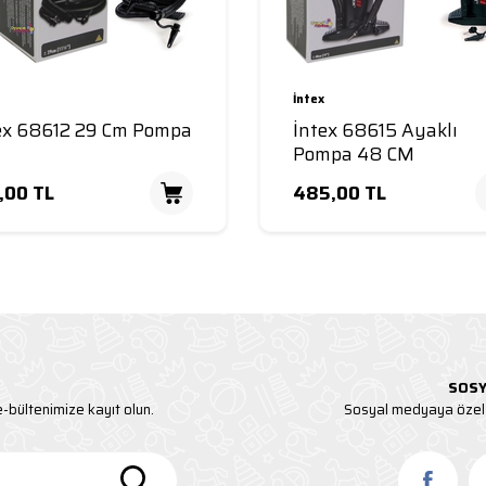
İntex
ex 68612 29 Cm Pompa
İntex 68615 Ayaklı
Pompa 48 CM
,00
TL
485,00
TL
Sepete Ekle
SOSY
-bültenimize kayıt olun.
Sosyal medyaya özel 