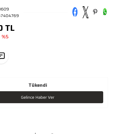
8609
57404769
0
TL
i
%5
Tükendi
Gelince Haber Ver