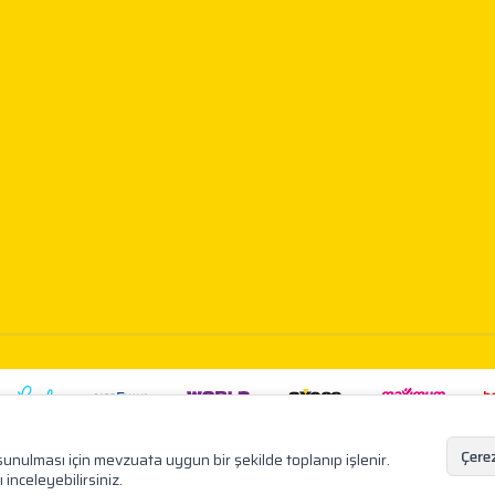
Çerez
e sunulması için mevzuata uygun bir şekilde toplanıp işlenir.
ı inceleyebilirsiniz.
T
-Soft
E-Ticaret
Sistemleriyle Hazırlanmıştır.