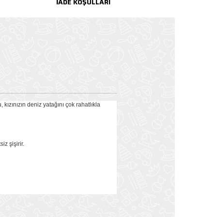
İADE KOŞULLARI
kızınızın deniz yatağını çok rahatlıkla
z şişirir.