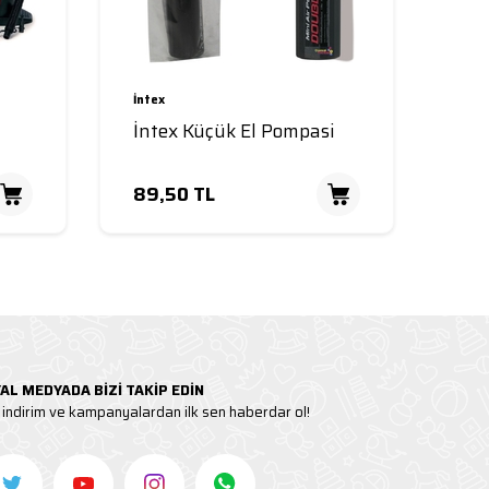
İntex
İntex Küçük El Pompasi
89,50
TL
Sepete Ekle
Sepete Ekl
AL MEDYADA BİZİ TAKİP EDİN
indirim ve kampanyalardan ilk sen haberdar ol!