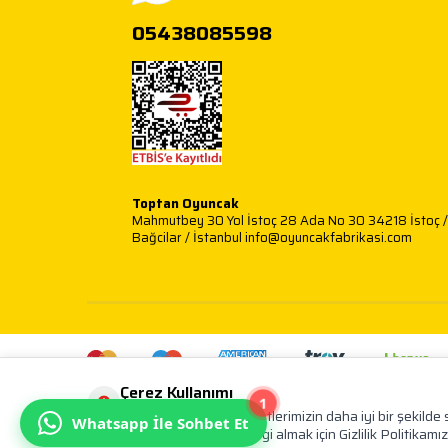
05438085598
Toptan Oyuncak
Mahmutbey 30 Yol İstoç 28 Ada No 30 34218 İstoç /
Bağcilar / İstanbul info@oyuncakfabrikasi.com
Çerez Kullanımı
1
Kişisel verileriniz, hizmetlerimizin daha iyi bir şekild
Whatsapp İle Sohbet Et
Konuyla ilgili detaylı bilgi almak için Gizlilik Politikamız