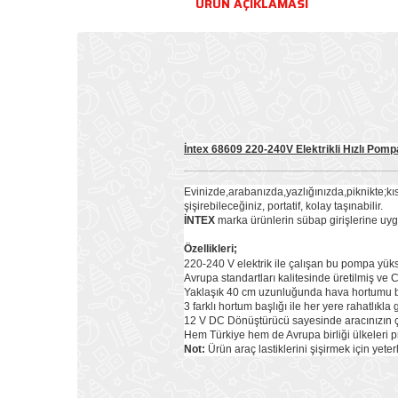
ÜRÜN AÇIKLAMASI
İntex 68609 220-240V Elektrikli Hızlı Pomp
Evinizde,arabanızda,yazlığınızda,piknikte;kı
şişirebileceğiniz, portatif, kolay taşınabilir.
İNTEX
marka ürünlerin sübap girişlerine uygun
Özellikleri;
220-240 V elektrik ile çalışan bu pompa yükse
Avrupa standartları kalitesinde üretilmiş ve 
Yaklaşık 40 cm uzunluğunda hava hortumu 
3 farklı hortum başlığı ile her yere rahatlıkla g
12 V DC Dönüştürücü sayesinde aracınızın çakm
Hem Türkiye hem de Avrupa birliği ülkeleri pr
Not:
Ürün araç lastiklerini şişirmek için yeter