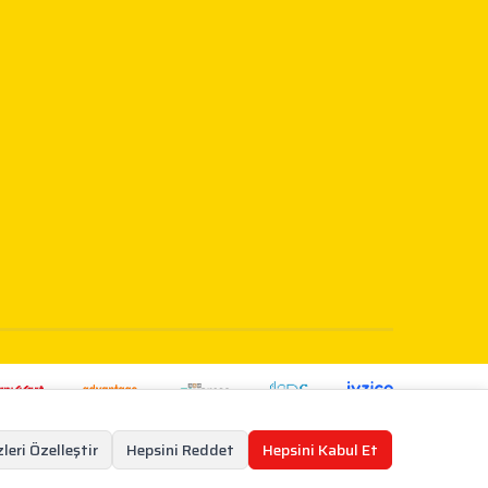
leri Özelleştir
Hepsini Reddet
Hepsini Kabul Et