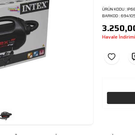
ÜRÜN KODU :
IP6
BARKOD :
69410
3.250,0
Havale İndirim