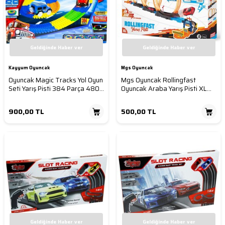
Geldiğinde Haber ver
Geldiğinde Haber ver
Kayyum Oyuncak
Mgs Oyuncak
Oyuncak Magic Tracks Yol Oyun
Mgs Oyuncak Rollingfast
Seti Yarış Pisti 384 Parça 480
Oyuncak Araba Yarış Pisti XL
Cm
150 Cm
900,00
TL
500,00
TL
Geldiğinde Haber ver
Geldiğinde Haber ver