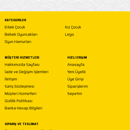
KATEGORILER
Erkek Çocuk
Kız Çocuk
Bebek Oyuncakları
Lego
Oyun Hamurları
MÜŞTERI HIZMETLERI
HIZLI ERIŞIM
Hakkımızda Sayfası
Anasayfa
İade ve Değişim İşlemleri
Yeni Üyelik
İletişim
Üye Girişi
Satış Sözleşmesi
Siparişlerim
Müşteri Hizmetleri
Sepetim
Gizlilik Politikası
Banka Hesap Bilgileri
SIPARIŞ VE TESLIMAT