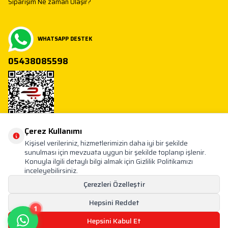
Siparişim Ne zaman Ulaşır?
WHATSAPP DESTEK
05438085598
Çerez Kullanımı
Toptan Oyuncak
Kişisel verileriniz, hizmetlerimizin daha iyi bir şekilde
Mahmutbey 30 Yol İstoç 28 Ada No 30 34218 İstoç / Bağcilar / İstanbul
info@oyuncakfabrikasi.com
sunulması için mevzuata uygun bir şekilde toplanıp işlenir.
Konuyla ilgili detaylı bilgi almak için Gizlilik Politikamızı
inceleyebilirsiniz.
Çerezleri Özelleştir
Hepsini Reddet
1
Hepsini Kabul Et