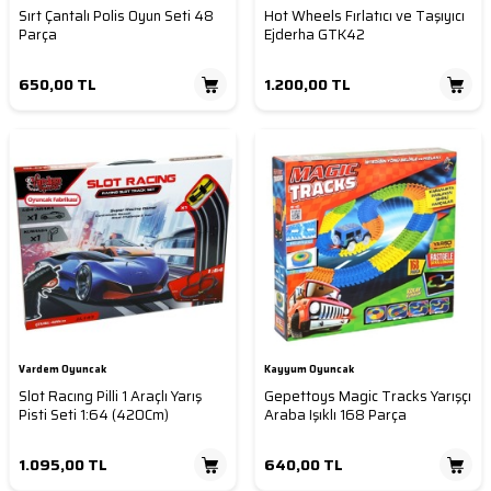
Sırt Çantalı Polis Oyun Seti 48
Hot Wheels Fırlatıcı ve Taşıyıcı
Parça
Ejderha GTK42
650,00
TL
1.200,00
TL
Vardem Oyuncak
Kayyum Oyuncak
Slot Racıng Pilli 1 Araçlı Yarış
Gepettoys Magic Tracks Yarışçı
Pisti Seti 1:64 (420Cm)
Araba Işıklı 168 Parça
1.095,00
TL
640,00
TL