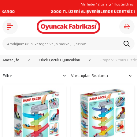
Merhaba “
Ziyaretçi
” Hoş Geldiniz!
O
2000 TL ÜZERİ ALIŞVERİŞLERDE ÜCRETSİZ KARGO
Anasayfa
Erkek Çocuk Oyuncakları
Otopark & Yarış Pistle
Filtre