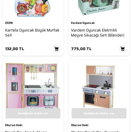
ZEON
Vardem Oyuncak
Kartela Oyuncak Büyük Mutfak
Vardem Oyuncak Elektrikli
Seti
Meyve Sıkacağı Seti (Blender)
132,00
TL
775,00
TL
Geldiğinde Haber ver
Geldiğinde Haber ver
Okutan Hobi
Okutan Hobi