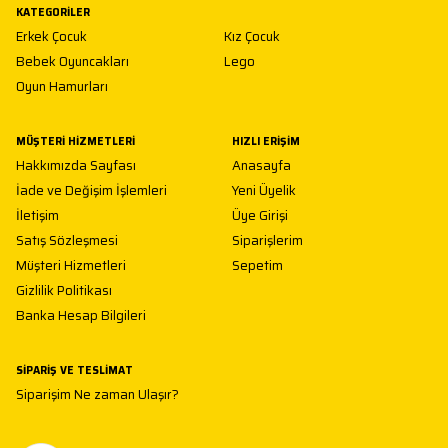
KATEGORILER
Erkek Çocuk
Kız Çocuk
Bebek Oyuncakları
Lego
Oyun Hamurları
MÜŞTERI HIZMETLERI
HIZLI ERIŞIM
Hakkımızda Sayfası
Anasayfa
İade ve Değişim İşlemleri
Yeni Üyelik
İletişim
Üye Girişi
Satış Sözleşmesi
Siparişlerim
Müşteri Hizmetleri
Sepetim
Gizlilik Politikası
Banka Hesap Bilgileri
SIPARIŞ VE TESLIMAT
Siparişim Ne zaman Ulaşır?