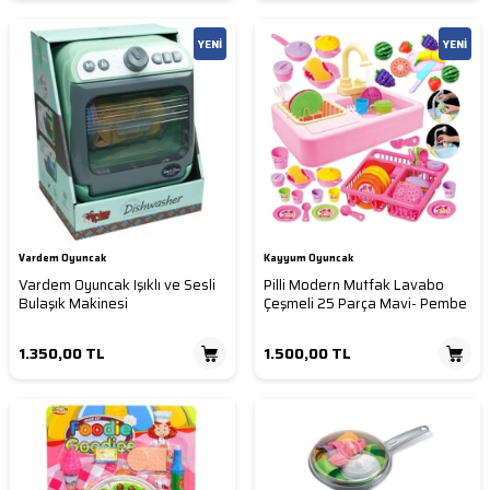
YENI
YENI
Vardem Oyuncak
Kayyum Oyuncak
Vardem Oyuncak Işıklı ve Sesli
Pilli Modern Mutfak Lavabo
Bulaşık Makinesi
Çeşmeli 25 Parça Mavi- Pembe
1.350,00
TL
1.500,00
TL