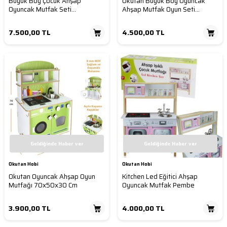
Büyük Boy Çocuk Ahşap
Okutan Büyük Boy Oyuncak
Oyuncak Mutfak Seti
Ahşap Mutfak Oyun Seti
Buzdolaplı Pembe Renk
102x70x29 Cm
7.500,00
TL
4.500,00
TL
Geldiğinde Haber ver
Geldiğinde Haber ver
Okutan Hobi
Okutan Hobi
Okutan Oyuncak Ahşap Oyun
Kitchen Led Eğitici Ahşap
Mutfağı 70x50x30 Cm
Oyuncak Mutfak Pembe
3.900,00
TL
4.000,00
TL