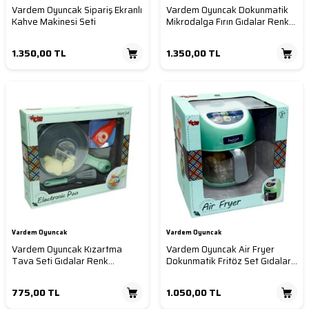
Vardem Oyuncak Sipariş Ekranlı
Vardem Oyuncak Dokunmatik
Kahve Makinesi Seti
Mikrodalga Fırın Gıdalar Renk
Değiştirir
1.350,00
TL
1.350,00
TL
Vardem Oyuncak
Vardem Oyuncak
Vardem Oyuncak Kızartma
Vardem Oyuncak Air Fryer
Tava Seti Gıdalar Renk
Dokunmatik Fritöz Set Gıdalar
Değiştirir Sesli Işıklı
Renk Değiştirir Sesli Işıklı
775,00
TL
1.050,00
TL