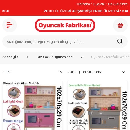
Merhaba “
Ziyaretçi
” Hoş Geldiniz!
2000 TL ÜZERİ ALIŞVERİŞLERDE ÜCRETSİZ KARGO
Anasayfa
Kız Çocuk Oyuncakları
Oyuncak Mutfak Setleri
Filtre