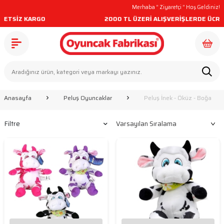
Merhaba “
Ziyaretçi
” Hoş Geldiniz!
RETSİZ KARGO
2000 TL ÜZERİ ALIŞVERİŞLERDE ÜCRE
Anasayfa
Peluş Oyuncaklar
Peluş İnek - Öküz - Boğa
Filtre