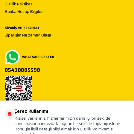
Gizlilik Politikası
Banka Hesap Bilgileri
SIPARIŞ VE TESLIMAT
Siparişim Ne zaman Ulaşır?
WHATSAPP DESTEK
05438085598
Çerez Kullanımı
Toptan Oyuncak
Kişisel verileriniz, hizmetlerimizin daha iyi bir şekilde
Mahmutbey 30 Yol İstoç 28 Ada No 30 34218 İstoç / Bağcilar / İstanbul
info@oyuncakfabrikasi.com
sunulması için mevzuata uygun bir şekilde toplanıp işlenir.
Konuyla ilgili detaylı bilgi almak için Gizlilik Politikamızı