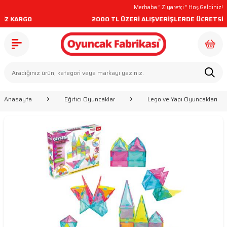
Merhaba “
Ziyaretçi
” Hoş Geldiniz!
KARGO
2000 TL ÜZERİ ALIŞVERİŞLERDE ÜCRETSİZ KA
Anasayfa
Eğitici Oyuncaklar
Lego ve Yapı Oyuncakları