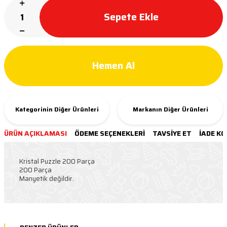
Sepete Ekle
Hemen Al
Kategorinin Diğer Ürünleri
Markanın Diğer Ürünleri
ÜRÜN AÇIKLAMASI
ÖDEME SEÇENEKLERI
TAVSIYE ET
İADE KO
Kristal Puzzle 200 Parça
200 Parça
Manyetik değildir.