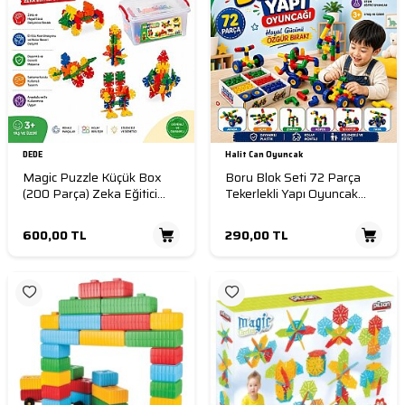
DEDE
Halit Can Oyuncak
Magic Puzzle Küçük Box
Boru Blok Seti 72 Parça
(200 Parça) Zeka Eğitici
Tekerlekli Yapı Oyuncak
Blokları
Eğitici STEM Zeka Geliştirici
Boru Yapı Oyuncak
600,00
TL
290,00
TL