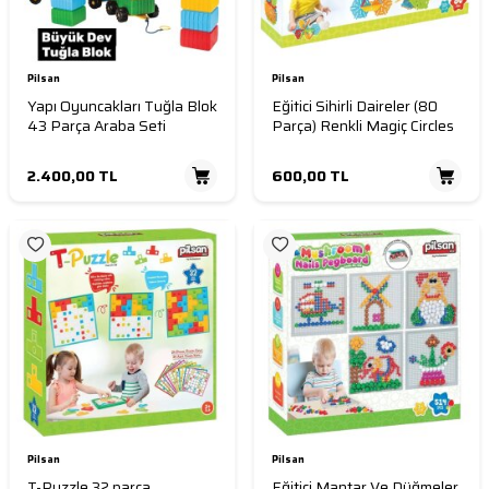
Pilsan
Pilsan
Yapı Oyuncakları Tuğla Blok
Eğitici Sihirli Daireler (80
43 Parça Araba Seti
Parça) Renkli Magiç Circles
2.400,00
TL
600,00
TL
Pilsan
Pilsan
T-Puzzle 32 parça
Eğitici Mantar Ve Düğmeler