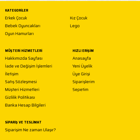
KATEGORILER
Erkek Çocuk
Kız Çocuk
Bebek Oyuncakları
Lego
Oyun Hamurları
MÜŞTERI HIZMETLERI
HIZLI ERIŞIM
Hakkımızda Sayfası
Anasayfa
İade ve Değişim İşlemleri
Yeni Üyelik
İletişim
Üye Girişi
Satış Sözleşmesi
Siparişlerim
Müşteri Hizmetleri
Sepetim
Gizlilik Politikası
Banka Hesap Bilgileri
SIPARIŞ VE TESLIMAT
Siparişim Ne zaman Ulaşır?