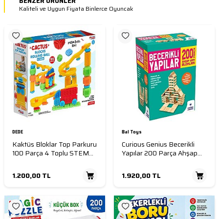
BENZER ÜRÜNLER
Kaliteli ve Uygun Fiyata Binlerce Oyuncak
DEDE
Bal Toys
Kaktüs Bloklar Top Parkuru
Curious Genius Becerikli
100 Parça 4 Toplu STEM
Yapılar 200 Parça Ahşap
Eğitici Yapı Oyuncağı Zeka
Yapı Blokları Eğitici STEM
Geliştirici Blok Seti 3+ Yaş
Oyuncak 3 Yaş+
1.200,00
TL
1.920,00
TL