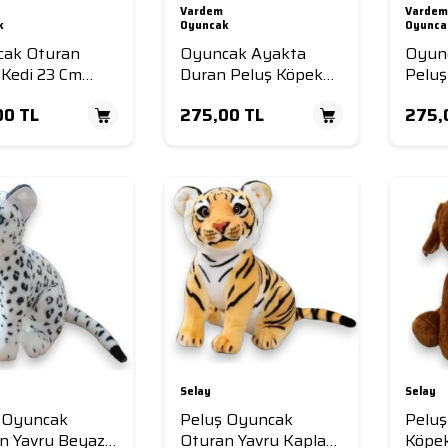
Vardem
Vardem
k
Oyuncak
Oyunca
ak Oturan
Oyuncak Ayakta
Oyun
 Kedi 23 Cm
Duran Peluş Köpek
Peluş
li Ürün
23 Cm Asortili
00
TL
275,00
TL
275,
Selay
Selay
 Oyuncak
Peluş Oyuncak
Pelu
n Yavru Beyaz
Oturan Yavru Kaplan
Köpe