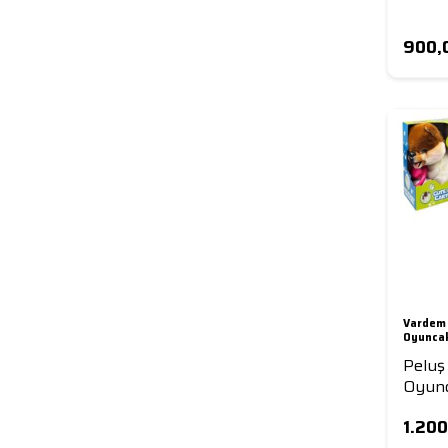
Kapla
900,
Vardem
Oyunca
Peluş
Oyunc
Havla
1.200
Pomer