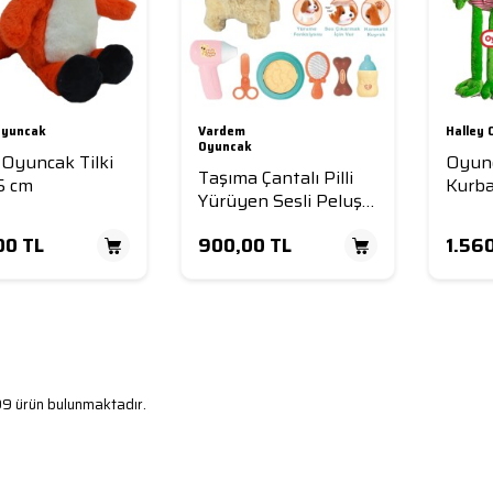
Oyuncak
Vardem
Halley
Oyuncak
 Oyuncak Tilki
Oyun
Taşıma Çantalı Pilli
5 cm
Kurba
Yürüyen Sesli Peluş
(1 Met
Köpek
00
TL
900,00
TL
1.56
9 ürün bulunmaktadır.