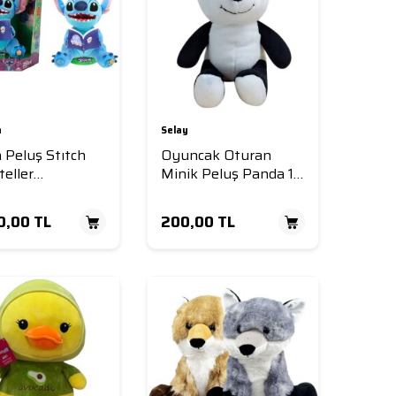
n
Selay
h Peluş Stıtch
Oyuncak Oturan
teller
Minik Peluş Panda 15
onlu Sesli Işıklı
cm
0,00
TL
200,00
TL