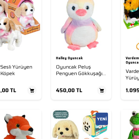
Halley Oyuncak
Vardem
Oyunca
i Sesli Yürüyen
Oyuncak Peluş
Varde
 Köpek
Penguen Gökkuşağı
Yürü
Renk
Peluş
0,00
TL
450,00
TL
1.09
YENI