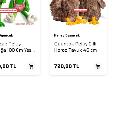
 Oyuncak
Halley Oyuncak
cak Peluş
Oyuncak Peluş Çilli
ğa 100 Cm Yeşil
Horoz Tavuk 40 cm
re )
0,00
TL
720,00
TL