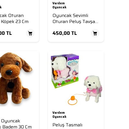
Vardem
k
Oyuncak
cak Oturan
Oyuncak Sevimli
 Köpek 23 Cm
Oturan Peluş Tavşan
23 cm 3 Asorti
00
TL
450,00
TL
Vardem
Oyuncak
ş Oyuncak
Peluş Tasmalı
k Badem 30 Cm