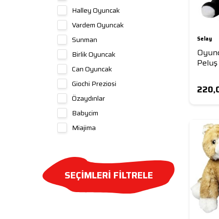
Halley Oyuncak
Peluş Kurbağa
Vardem Oyuncak
Peluş Köpek
Sunman
Selay
Peluş Leopar
Oyunc
Peluş Maymun-Goril-Şempanze
Birlik Oyuncak
Peluş
Peluş Palyaço
Can Oyuncak
(Camg
Peluş Penguen
Giochi Preziosi
220,
Peluş Tavuk - Horoz
Özaydınlar
Peluş Timsah
Babycim
Peluş İnek - Öküz - Boğa
Miajima
SEÇİMLERİ FİLTRELE