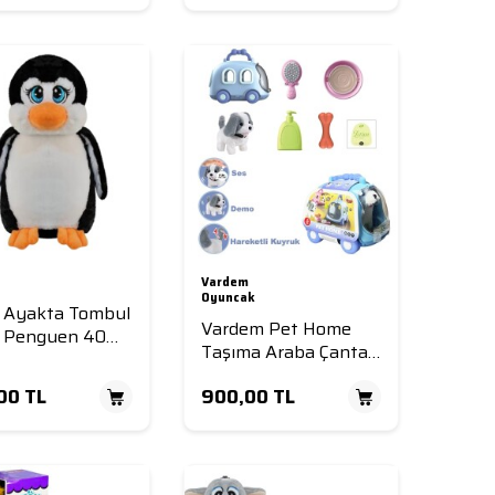
Vardem
Oyuncak
 Ayakta Tombul
Vardem Pet Home
ş Penguen 40
Taşıma Araba Çantalı
Hareketli Pilli Peluş
00
TL
900,00
TL
Köpek Set