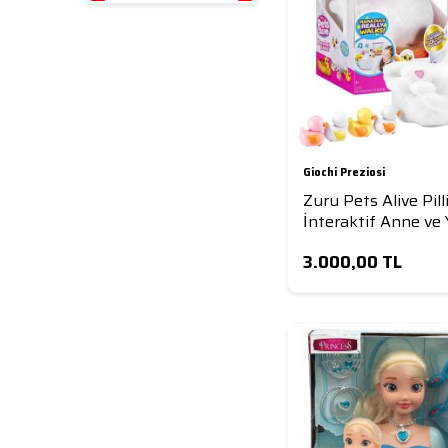
Giochi Preziosi
Zuru Pets Alive Pill
İnteraktif Anne ve 
Ördekler Anneyi Ta
3.000,00
TL
Ediyor