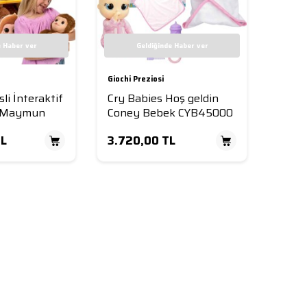
e Haber ver
Geldiğinde Haber ver
Giochi Preziosi
li İnteraktif
Cry Babies Hoş geldin
u Maymun
Coney Bebek CYB45000
L
3.720,00
TL