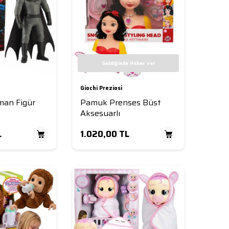
Geldiğinde Haber ver
Giochi Preziosi
man Figür
Pamuk Prenses Büst
Aksesuarlı
L
1.020,00
TL