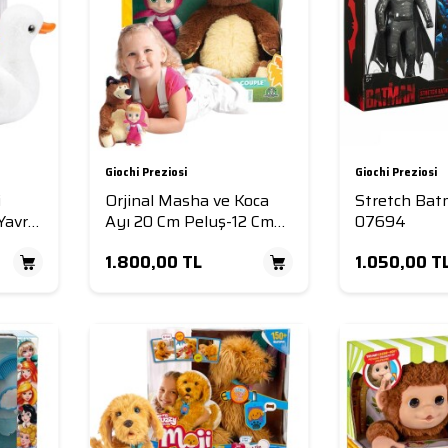
Giochi Preziosi
Giochi Preziosi
i
Orjinal Masha ve Koca
Stretch Bat
Yavru
Ayı 20 Cm Peluş-12 Cm
07694
kip
Bebek
1.800,00
TL
1.050,00
T