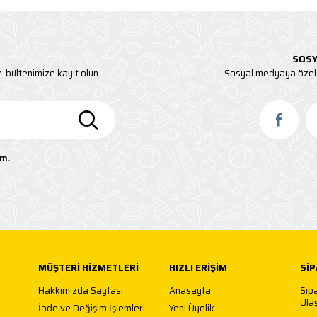
SOSY
-bültenimize kayıt olun.
Sosyal medyaya özel 
um.
MÜŞTERI HIZMETLERI
HIZLI ERIŞIM
SIP
Hakkımızda Sayfası
Anasayfa
Sip
Ulaş
İade ve Değişim İşlemleri
Yeni Üyelik