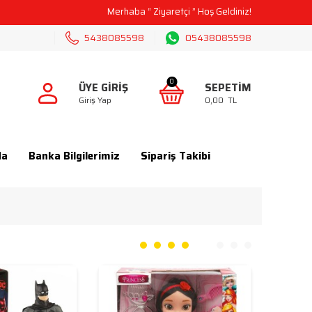
 KARGO
Merhaba “
Ziyaretçi
” Hoş Geldiniz!
5438085598
05438085598
0
ÜYE GIRIŞ
SEPETIM
Giriş Yap
0,00
TL
da
Banka Bilgilerimiz
Sipariş Takibi