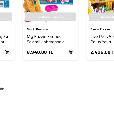
r
Geldiğinde Haber ver
Geldiğind
Giochi Preziosi
Giochi Preziosi
içesi
My Fuzzie Friends
Live Pets Ses
arlı
Sevimli Labradoodle
Peluş Yavr
Türkçe İnteraktif Moji
8.940,00
TL
2.496,00
T
Büyük Sevimli Köpek
ır.